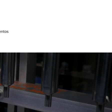
34
3334-0200
entos
Serviços
More