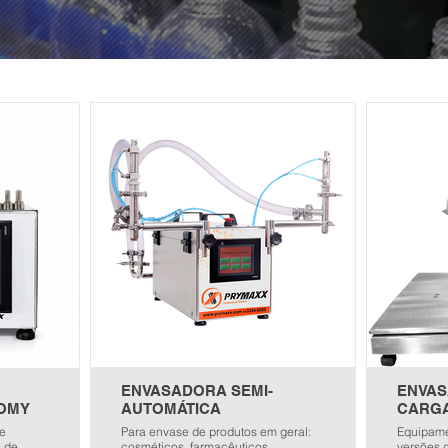
ENVASADORA SEMI-
ENVAS
OMY
AUTOMÁTICA
CARG
de
Para envase de produtos em geral:
Equipame
s de
cosméticos, farmacêuticos,
versões d