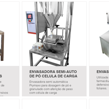
Transfere
pastosos
ENVASADORA SEMI-AUTO
ENVAS
S
DE PÓ CELULA DE CARGA
Utilizad
farmacêut
de
Envasadora semi automática
defensivo
s de
Prymaxx para dosagem de pó e
foliares.
granulado com aferição de peso
ensivos
com célula de carga
res.