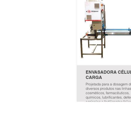
ENVASADORA CÉLU
CARGA
Projetada para a dosagem 
diversos produtos nas linha
cosméticos, farmacêuticos,
químicos, lubrificantes, def
agrícolas e fertilizantes folia