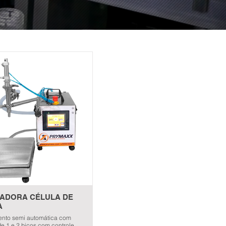
ADORA CÉLULA DE
A
nto semi automática com
e 1 e 2 bicos com controle