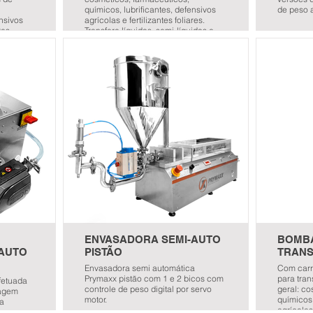
químicos, lubrificantes, defensivos
de peso a
ensivos
agrícolas e fertilizantes foliares.
res.
Transfere líquidos, semi-líquidos e
pastosos.
ENVASADORA SEMI-AUTO
BOMB
-AUTO
PISTÃO
TRANS
Envasadora semi automática
Com carr
Prymaxx pistão com 1 e 2 bicos com
para tra
fetuada
controle de peso digital por servo
geral: co
sagem
motor.
químicos,
ca
agrícolas 