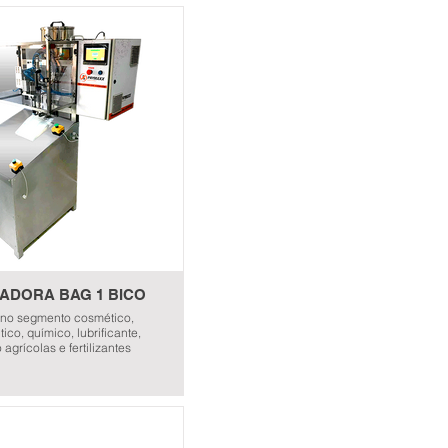
 líquidos, semi-líquidos e
ADORA BAG 1 BICO
a no segmento cosmético,
ico, químico, lubrificante,
 agrícolas e fertilizantes