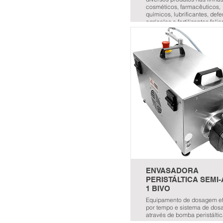
cosméticos, farmacêuticos,
químicos, lubrificantes, def
agrícolas e fertilizantes folia
ENVASADORA
PERISTÁLTICA SEMI
1 BIVO
Equipamento de dosagem e
por tempo e sistema de do
através de bomba peristálti