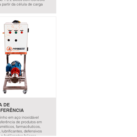
 partir da célula de carga
A DE
FERÊNCIA
inho em aço inoxidável
nsferência de produtos em
sméticos, farmacêuticos,
 lubrificantes, defensivos
e fertilizantes foliares.