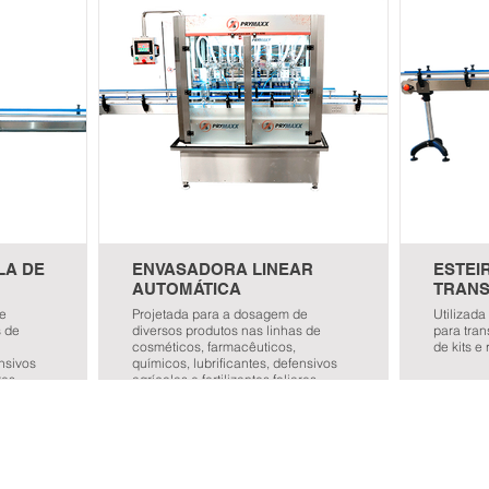
LA DE
ENVASADORA LINEAR
ESTEI
AUTOMÁTICA
TRAN
de
Projetada para a dosagem de
Utilizada
s de
diversos produtos nas linhas de
para tra
cosméticos, farmacêuticos,
de kits e 
ensivos
químicos, lubrificantes, defensivos
res.
agrícolas e fertilizantes foliares.