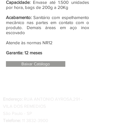
Capacidade:
Envase até 1.500 unidades
por hora, bags de 200g a 20Kg
Acabamento:
Sanitário com espelhamento
mecânico nas partes em contato com o
produto. Demais áreas em aço inox
escovado
Atende às normas NR12
Garantia: 12 meses
Baixar Catálogo
Endereço:
RUA ANTONIO AYROSA,291 -
VILA DOS REMEDIOS
São Paulo - SP
Telefone:
11 3832-3900
Telefone Indústria
:
34 3334-0200 - 34 99222-