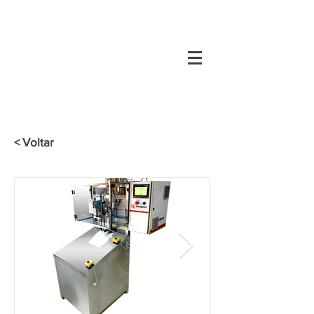
34
3334-0200
Área do Cliente
34
3334-0200
< Voltar