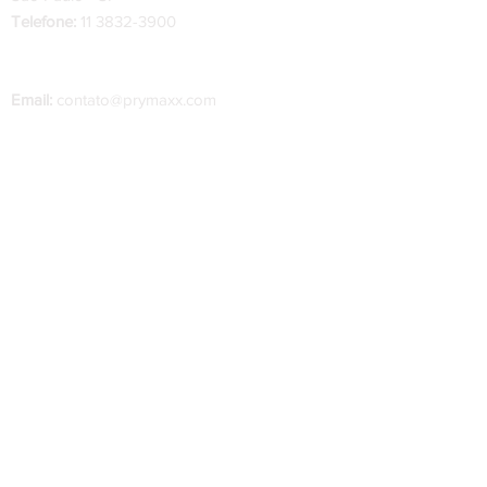
Telefone:
11 3832-3900
Telefone Indústria
:
34 3334-0200 - 34 99222-
0222
Email:
contato@prymaxx.com
O prazo de entrega das peças varia de 1 a 2
dias úteis, a partir da confirmação do pedido
A troca do item não é permitida. Em caso de
dúvidas ou problemas, entre em contato com
o nosso suporte pelo WhatsApp para mais
informações.