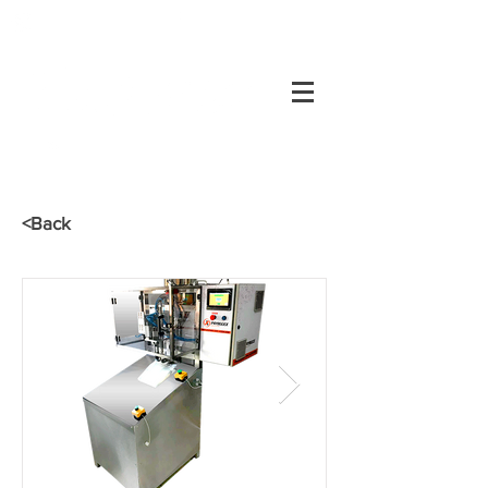
+55 34
3334-0200
Customer's area
34
3334-0200
<Back