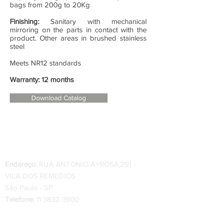
bags from 200g to 20Kg
Finishing:
Sanitary with mechanical
mirroring on the parts in contact with the
product. Other areas in brushed stainless
steel
Meets NR12 standards
Warranty: 12 months
Download Catalog
Endereço:
RUA ANTONIO AYROSA,291 -
VILA DOS REMEDIOS
São Paulo - SP
Telefone:
11 3832-3900
Telefone Indústria
:
34 3334-0200 - 34 99222-