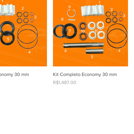
Economy 30 mm
Kit Completo Economy 30 mm
Price
R$1,487.00
rega das peças varia de 1 a 2
artir da confirmação do pedido
m não é permitida. Em caso de