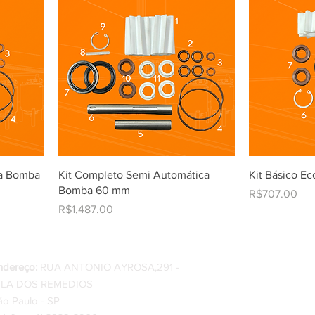
ca Bomba
Kit Completo Semi Automática
Kit Básico 
Bomba 60 mm
Price
R$707.00
Price
R$1,487.00
O prazo de ent
ndereço:
RUA ANTONIO AYROSA,291 -
dias úteis, a p
ILA DOS REMEDIOS
ão Paulo - SP
A troca do ite