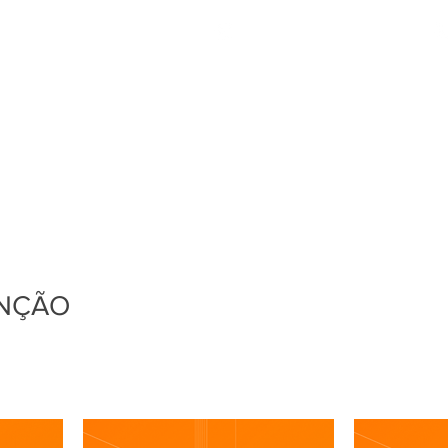
Customer's area
Home
Política de Privacidade
Machines
S
ENÇÃO