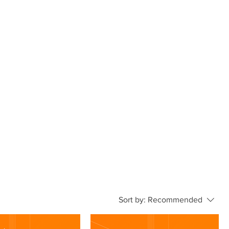
+55 34
3334-0200
ervices
Videos
More
Sort by:
Recommended