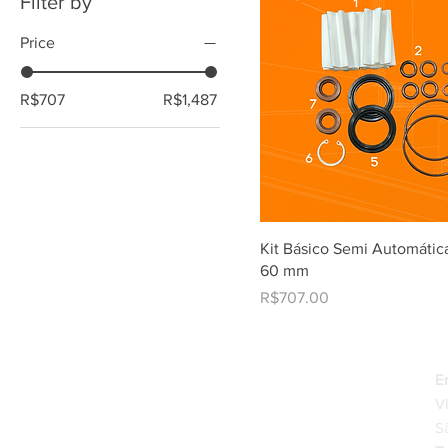
Filter by
Price
R$707
R$1,487
Kit Básico Semi Automáti
60 mm
Price
R$707.00
34
3334-0200
E
V
S